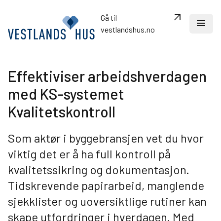
arrow_outward
Gå til
menu
vestlandshus.no
Effektiviser arbeidshverdagen
search
med KS-systemet
Kvalitetskontroll
Dine ressurser
Om VestlandsHus
Som aktør i byggebransjen vet du hvor
Oversikt over kjedekonseptet
viktig det er å ha full kontroll på
Merkevare og markedsføring
Fordelaktige avtaler
kvalitetssikring og dokumentasjon.
Samlinger og kurskalender
Tidskrevende papirarbeid, manglende
Siste nytt
sjekklister og uoversiktlige rutiner kan
Kontakt oss
skape utfordringer i hverdagen. Med