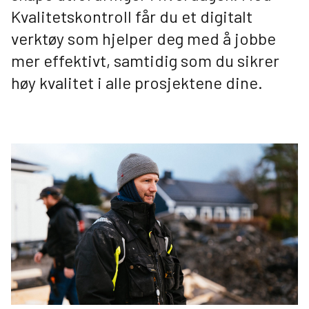
Selge og bygge hus
Kvalitetskontroll får du et digitalt
verktøy som hjelper deg med å jobbe
Kundereisen
mer effektivt, samtidig som du sikrer
Finn hus
Våre arkitekttjenester
høy kvalitet i alle prosjektene dine.
Bestill tjenester fra VHA
Maler til byggeprosessen
ROT-markedet
Husk rapportering
Systemer
Kvalitetskontroll
open_in_new
Salesforce
open_in_new
Infoveggen
open_in_new
Profilbutikk
open_in_new
Prislisteverktøy
RoomSketcher
Indeks SSB