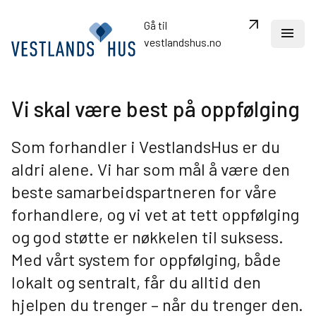
arrow_outward
Gå til
menu
vestlandshus.no
Vi skal være best på oppfølging
search
Som forhandler i VestlandsHus er du
Dine ressurser
aldri alene. Vi har som mål å være den
Om VestlandsHus
beste samarbeidspartneren for våre
Oversikt over kjedekonseptet
forhandlere, og vi vet at tett oppfølging
Merkevare og markedsføring
og god støtte er nøkkelen til suksess.
Fordelaktige avtaler
Samlinger og kurskalender
Med vårt system for oppfølging, både
Siste nytt
lokalt og sentralt, får du alltid den
Kontakt oss
hjelpen du trenger – når du trenger den.