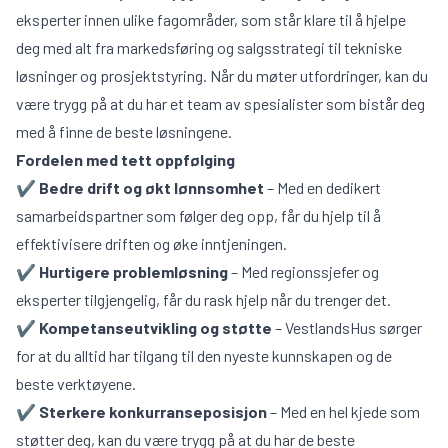
eksperter innen ulike fagområder, som står klare til å hjelpe
deg med alt fra markedsføring og salgsstrategi til tekniske
løsninger og prosjektstyring. Når du møter utfordringer, kan du
være trygg på at du har et team av spesialister som bistår deg
med å finne de beste løsningene.
Fordelen med tett oppfølging
✔
Bedre drift og økt lønnsomhet
– Med en dedikert
samarbeidspartner som følger deg opp, får du hjelp til å
effektivisere driften og øke inntjeningen.
✔
Hurtigere problemløsning
– Med regionssjefer og
eksperter tilgjengelig, får du rask hjelp når du trenger det.
✔
Kompetanseutvikling og støtte
– VestlandsHus sørger
for at du alltid har tilgang til den nyeste kunnskapen og de
beste verktøyene.
✔
Sterkere konkurranseposisjon
– Med en hel kjede som
støtter deg, kan du være trygg på at du har de beste