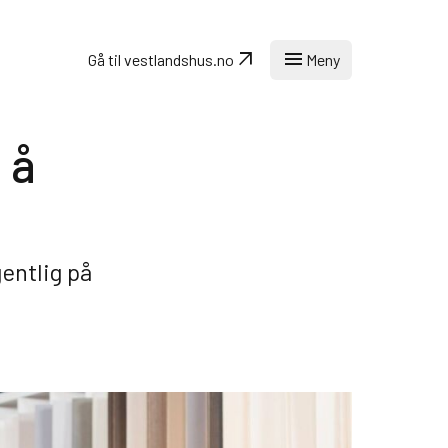
arrow_outward
menu
Gå til vestlandshus.no
Meny
 å
Velkommen til
Forhandlernett
entlig på
Rask tilgang til hele
kjedekonseptet og
våre systemer