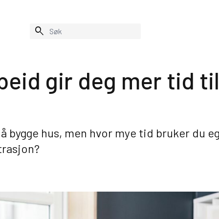
search
eid gir deg mer tid til
bygge hus
Systemer
n
Kvalitetskontroll
open_in_new
Salesforce
open_in_new
å bygge hus, men hvor mye tid bruker du eg
kttjenester
Infoveggen
open_in_new
trasjon?
nester fra VHA
Profilbutikk
open_in_new
yggeprosessen
Prislisteverktøy
det
RoomSketcher
rtering
Indeks SSB
Oversikt systemer