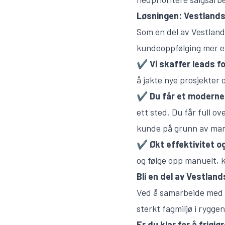
Løsningen: Vestlands
Som en del av Vestland
kundeoppfølging mer ef
✔
Vi skaffer leads f
å jakte nye prosjekter 
✔
Du får et moderne
ett sted. Du får full ov
kunde på grunn av man
✔
Økt effektivitet 
og følge opp manuelt, k
Bli en del av Vestland
Ved å samarbeide med V
sterkt fagmiljø i rygg
Er du klar for å frigj