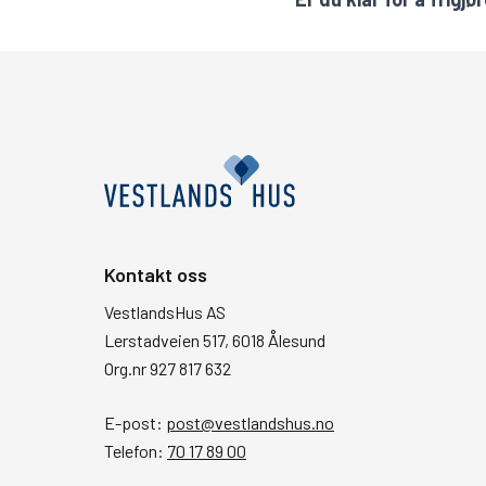
Kontakt oss
VestlandsHus AS
Lerstadveien 517, 6018 Ålesund
Org.nr 927 817 632
E-post:
post@vestlandshus.no
Telefon:
70 17 89 00