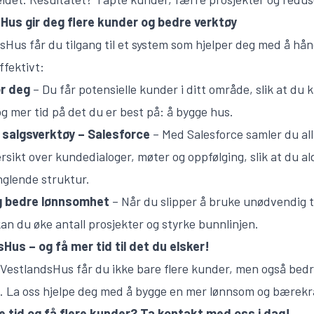
Hus gir deg flere kunder og bedre verktøy
sHus får du tilgang til et system som hjelper deg med å hån
fektivt:
or deg
– Du får potensielle kunder i ditt område, slik at du
og mer tid på det du er best på: å bygge hus.
 salgsverktøy – Salesforce
– Med Salesforce samler du al
ersikt over kundedialoger, møter og oppfølging, slik at du al
glende struktur.
og bedre lønnsomhet
– Når du slipper å bruke unødvendig t
an du øke antall prosjekter og styrke bunnlinjen.
sHus – og få mer tid til det du elsker!
estlandsHus får du ikke bare flere kunder, men også bedre
en. La oss hjelpe deg med å bygge en mer lønnsom og bærekr
øre tid og få flere kunder? Ta kontakt med oss i dag!