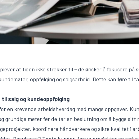
ever at tiden ikke strekker til – de ønsker å fokusere på 
undemøter, oppfølging og salgsarbeid. Dette kan føre til t
d til salg og kundeoppfølging
for en krevende arbeidshverdag med mange oppgaver. Kun
og grundige møter før de tar en beslutning om å bygge sitt 
eprosjekter, koordinere håndverkere og sikre kvalitet i arb
eidet. Resultatet? Tapte kunder, færre prosjekter og redus