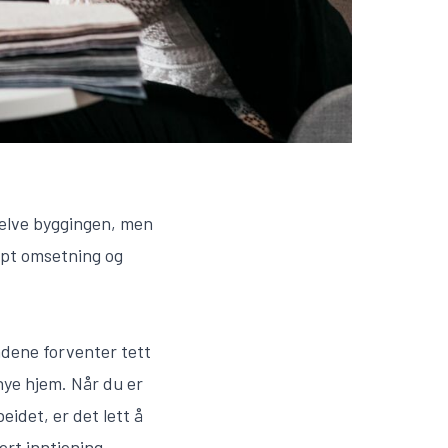
selve byggingen, men
apt omsetning og
dene forventer tett
nye hjem. Når du er
eidet, er det lett å
ert inntjening.