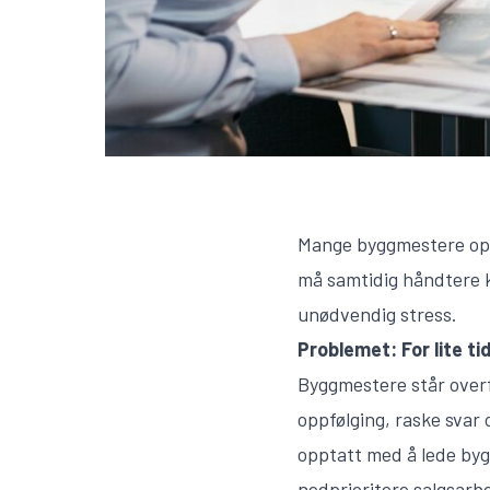
Mange byggmestere oppl
må samtidig håndtere k
unødvendig stress.
Problemet: For lite ti
Byggmestere står over
oppfølging, raske svar 
opptatt med å lede bygg
nedprioritere salgsarb