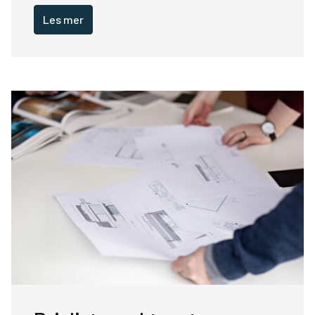
Oversikt systemer
Les mer