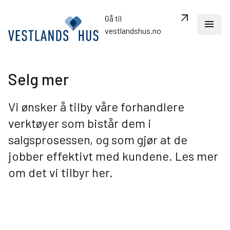
arrow_outward
Gå til
menu
vestlandshus.no
Selg mer
search
Vi ønsker å tilby våre forhandlere
Dine ressurser
verktøyer som bistår dem i
Om VestlandsHus
salgsprosessen, og som gjør at de
Oversikt over kjedekonseptet
jobber effektivt med kundene. Les mer
Merkevare og markedsføring
om det vi tilbyr her.
Fordelaktige avtaler
Samlinger og kurskalender
Siste nytt
Kontakt oss